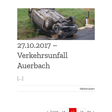
bach
27.10.2017 –
Verkehrsunfall
Auerbach
[…]
Weiterlesen
Zurück
Vor
16
17
18