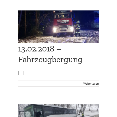
g
13.02.2018 –
Fahrzeugbergung
[…]
Weiterlesen