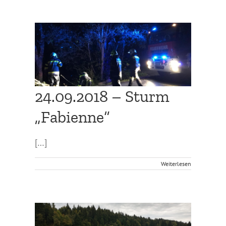
“
24.09.2018 – Sturm
„Fabienne“
[…]
Weiterlesen