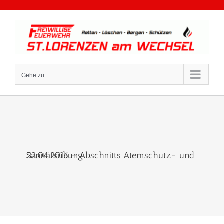
Zum
Inhalt
springen
Gehe zu ...
22.04.2016 – Abschnitts Atemschutz- und Sanitätsübung