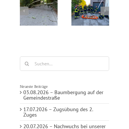
.2026 –
20.07.2026 –
17.07.2026 –
ergung
Nachwuchs bei
Zugsübung des 2.
f der
unserer
Zuges
destraße
Feuerwehrfamilie
Suche
nach:
Neueste Beiträge
03.08.2026 – Baumbergung auf der
Gemeindestraße
17.07.2026 – Zugsübung des 2.
Zuges
20.07.2026 – Nachwuchs bei unserer