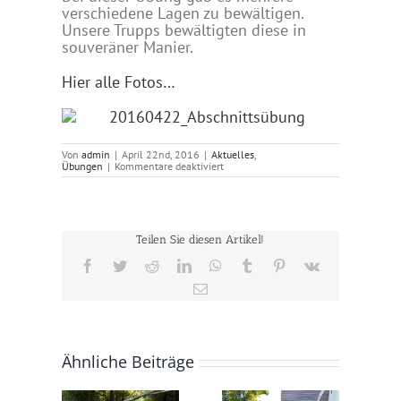
verschiedene Lagen zu bewältigen.
Unsere Trupps bewältigten diese in
souveräner Manier.
Hier alle Fotos…
Von
admin
|
April 22nd, 2016
|
Aktuelles
,
für
Übungen
|
Kommentare deaktiviert
22.04.2016
–
Abschnitts
Atemschutz-
und
Sanitätsübung
Teilen Sie diesen Artikel!
Facebook
Twitter
Reddit
LinkedIn
WhatsApp
Tumblr
Pinterest
Vk
E-
Mail
Ähnliche Beiträge