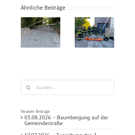
Ähnliche Beiträge
.2026 –
20.07.2026 –
17.07.2026 –
ergung
Nachwuchs bei
Zugsübung des 2.
f der
unserer
Zuges
destraße
Feuerwehrfamilie
Suche
nach:
Neueste Beiträge
03.08.2026 – Baumbergung auf der
Gemeindestraße