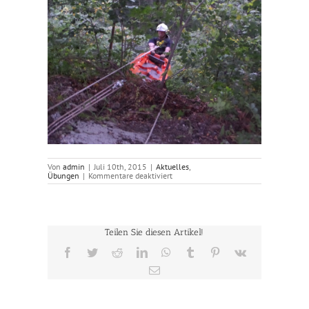
Von
admin
|
Juli 10th, 2015
|
Aktuelles
,
für
Übungen
|
Kommentare deaktiviert
10.07.2015
–
Menschenrettungsübung
Teilen Sie diesen Artikel!
Facebook
Twitter
Reddit
LinkedIn
WhatsApp
Tumblr
Pinterest
Vk
E-
Mail