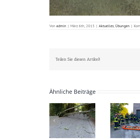
Von
admin
|
März 6th, 2015
|
Aktuelles
,
Übungen
|
Kom
Teilen Sie diesen Artikel!
Ähnliche Beiträge
03.08.2026 –
2
17.07.2026 –
Baumbergung auf
Na
Zugsübung des 2.
der
Zuges
Gemeindestraße
Feu