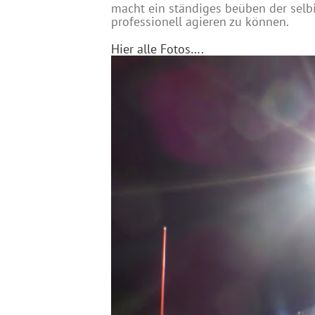
macht ein ständiges beüben der selb
professionell agieren zu können.
Hier alle Fotos….