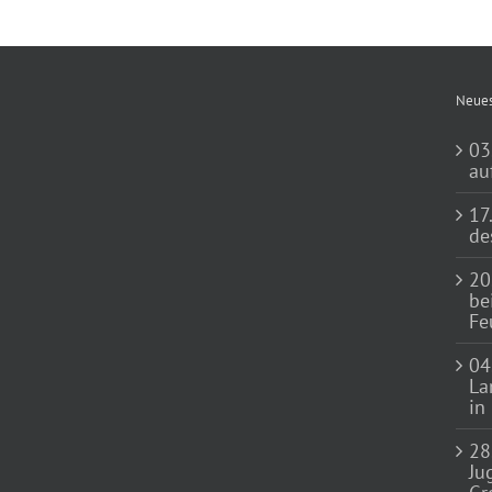
Neues
03
au
17
de
20
be
Fe
04
La
in
28
Ju