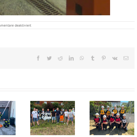
für
mentare deaktiviert
06.03.2015
–
Monatsübung
März
Facebook
Twitter
Reddit
LinkedIn
WhatsApp
Tumblr
Pinterest
Vk
E-
Mail
0.07.2026 –
04.07.2026 –
28.06.2026 
chwuchs bei
Landesjugendleistungsbewerb
Jugendbewerb
unserer
in Feldbach
Großsteinba
erwehrfamilie