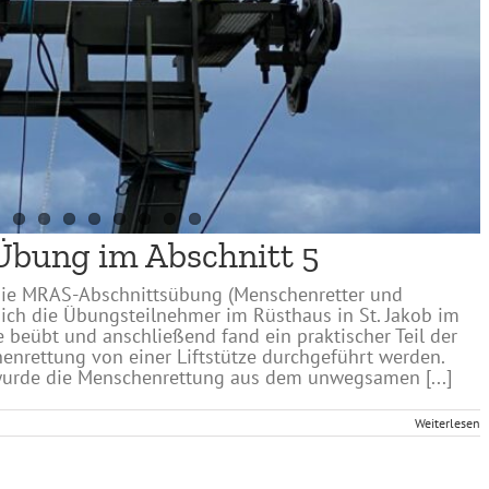
Übung im Abschnitt 5
die MRAS-Abschnittsübung (Menschenretter und
 sich die Übungsteilnehmer im Rüsthaus in St. Jakob im
 beübt und anschließend fand ein praktischer Teil der
enrettung von einer Liftstütze durchgeführt werden.
urde die Menschenrettung aus dem unwegsamen [...]
Weiterlesen